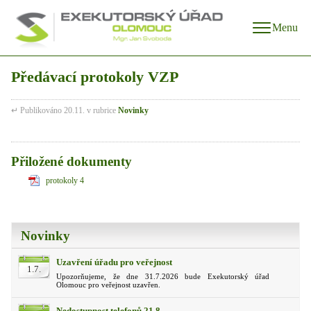
Menu
Předávací protokoly VZP
↵ Publikováno 20.11. v rubrice
Novinky
Přiložené dokumenty
protokoly 4
Novinky
Uzavření úřadu pro veřejnost
1.7.
Upozorňujeme, že dne 31.7.2026 bude Exekutorský úřad
Olomouc pro veřejnost uzavřen.
Nedostupnost telefonů 21.8.