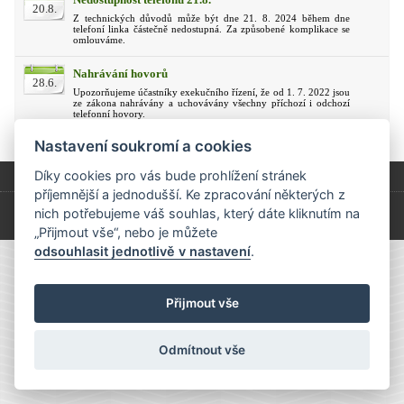
20.8.
Z technických důvodů může být dne 21. 8. 2024 během dne
telefoní linka částečně nedostupná. Za způsobené komplikace se
omlouváme.
Nahrávání hovorů
28.6.
Upozorňujeme účastníky exekučního řízení, že od 1. 7. 2022 jsou
ze zákona nahrávány a uchovávány všechny příchozí i odchozí
telefonní hovory.
Nastavení soukromí a cookies
Díky cookies pro vás bude prohlížení stránek
2026 • Mgr. Jan Svoboda, soudní exekutor
příjemnější a jednodušší. Ke zpracování některých z
Exekutorský úřad Olomouc, Rokycanova 781/19, 779 00 OLOMOUC //
nich potřebujeme váš souhlas, který dáte kliknutím na
podatelna@exekutor-svoboda.cz
//
Cookies
„Přijmout vše“, nebo je můžete
odsouhlasit jednotlivě v nastavení
.
Přijmout vše
Odmítnout vše